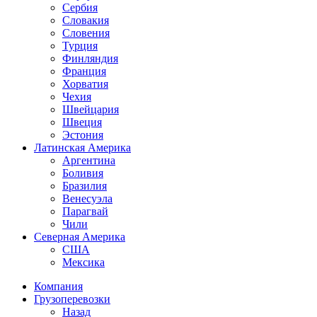
Сербия
Словакия
Словения
Турция
Финляндия
Франция
Хорватия
Чехия
Швейцария
Швеция
Эстония
Латинская Америка
Аргентина
Боливия
Бразилия
Венесуэла
Парагвай
Чили
Северная Америка
США
Мексика
Компания
Грузоперевозки
Назад