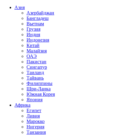
Азия
Азербайджан
Бангладеш
Вьетнам
Грузия
Индия
Индонезия
Китай
Малайзия
ОАЭ
Пакистан
Сингапур
Таиланд
Тайвань
Филиппины
Шри-Ланка
Южная Корея
Япония
Африка
Египет
Ливия
Марокко
Нигерия
Танзания