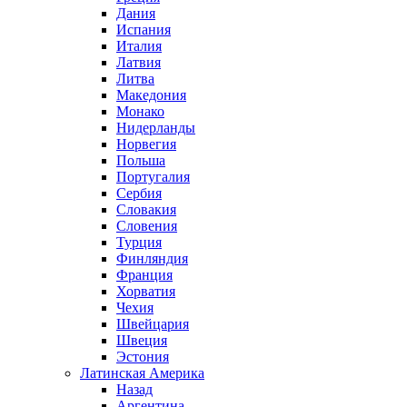
Дания
Испания
Италия
Латвия
Литва
Македония
Монако
Нидерланды
Норвегия
Польша
Португалия
Сербия
Словакия
Словения
Турция
Финляндия
Франция
Хорватия
Чехия
Швейцария
Швеция
Эстония
Латинская Америка
Назад
Аргентина