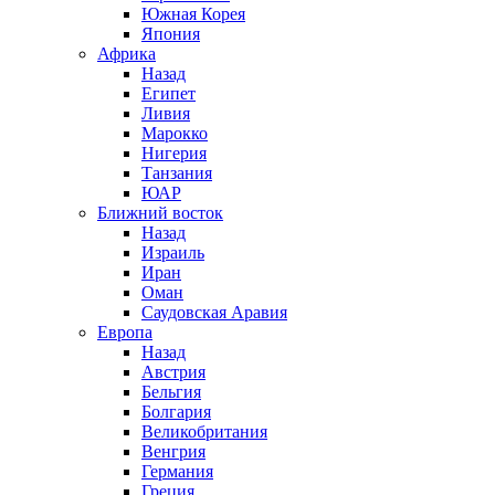
Южная Корея
Япония
Африка
Назад
Египет
Ливия
Марокко
Нигерия
Танзания
ЮАР
Ближний восток
Назад
Израиль
Иран
Оман
Саудовская Аравия
Европа
Назад
Австрия
Бельгия
Болгария
Великобритания
Венгрия
Германия
Греция