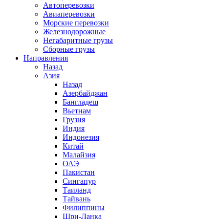
Автоперевозки
Авиаперевозки
Морские перевозки
Железнодорожные
Негабаритные грузы
Сборные грузы
Направления
Назад
Азия
Назад
Азербайджан
Бангладеш
Вьетнам
Грузия
Индия
Индонезия
Китай
Малайзия
ОАЭ
Пакистан
Сингапур
Таиланд
Тайвань
Филиппины
Шри-Ланка