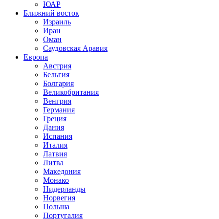
ЮАР
Ближний восток
Израиль
Иран
Оман
Саудовская Аравия
Европа
Австрия
Бельгия
Болгария
Великобритания
Венгрия
Германия
Греция
Дания
Испания
Италия
Латвия
Литва
Македония
Монако
Нидерланды
Норвегия
Польша
Португалия