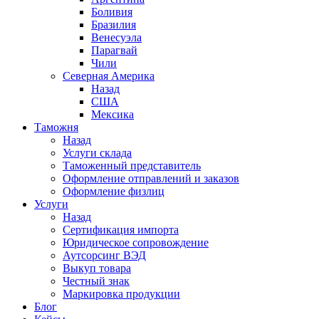
Боливия
Бразилия
Венесуэла
Парагвай
Чили
Северная Америка
Назад
США
Мексика
Таможня
Назад
Услуги склада
Таможенный представитель
Оформление отправлений и заказов
Оформление физлиц
Услуги
Назад
Сертификация импорта
Юридическое сопровождение
Аутсорсинг ВЭД
Выкуп товара
Честный знак
Маркировка продукции
Блог