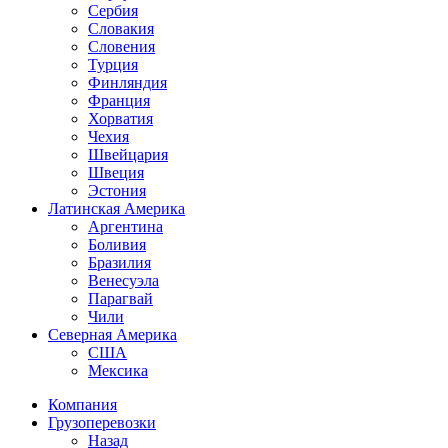
Сербия
Словакия
Словения
Турция
Финляндия
Франция
Хорватия
Чехия
Швейцария
Швеция
Эстония
Латинская Америка
Аргентина
Боливия
Бразилия
Венесуэла
Парагвай
Чили
Северная Америка
США
Мексика
Компания
Грузоперевозки
Назад