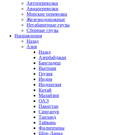
Автоперевозки
Авиаперевозки
Морские перевозки
Железнодорожные
Негабаритные грузы
Сборные грузы
Направления
Назад
Азия
Назад
Азербайджан
Бангладеш
Вьетнам
Грузия
Индия
Индонезия
Китай
Малайзия
ОАЭ
Пакистан
Сингапур
Таиланд
Тайвань
Филиппины
Шри-Ланка