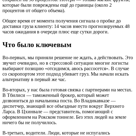
которые были повреждены ещё до границы (около 2
процентов от общего объема).
Общее время от момента получения сигнала о пробке до
доставки груза клиенту: 14 часов вместо прогнозируемых 48
часов ожидания в очереди плюс еще сутки дороги.
Что было ключевым
Во-первых, мы приняли решение не ждать, а действовать. Это
звучит очевидно, но в стрессовой ситуации многие логисты
выбирают позицию «отсидимся, авось рассосется». В случае
со скоропортом этот подход убивает груз. Мы начали искать
альтернативу в первый же час.
Во-вторых, у нас была готовая связка с партнерами на местах.
В Тбилиси — таможенный брокер, который может
дозвониться до начальника поста. Во Владикавказе —
диспетчер, знающий все объездные пути вокруг Верхнего
Ларса. В Цхинвале — представитель, помогающий с
оформлением на Рокском тоннеле. Без этих людей на земле
ничего бы не получилось.
В-третьих, водители. Люди, которые не испугались