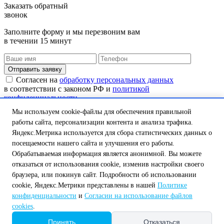
Заказать обратный
звонок
Заполните форму и мы перезвоним вам
в течении 15 минут
Согласен на
обработку персональных данных
в соответствии с законом РФ и
политикой
конфиденциальности
Мы используем cookie-файлы для обеспечения правильной
Рассчитать стоимость
работы сайта, персонализации контента и анализа трафика.
Заполните форму и мы перезвоним вам
Яндекс.Метрика используется для сбора статистических данных о
в течении 15 минут
посещаемости нашего сайта и улучшения его работы.
Обрабатываемая информация является анонимной. Вы можете
отказаться от использования cookie, изменив настройки своего
браузера, или покинув сайт. Подробности об использовании
Согласен на
обработку персональных данных
cookie, Яндекс.Метрики представлены в нашей
Политике
в соответствии с законом РФ и
политикой
конфиденциальности
и
Согласии на использование файлов
конфиденциальности
cookies
.
Ваша заявка принята!
Принять
Отказаться