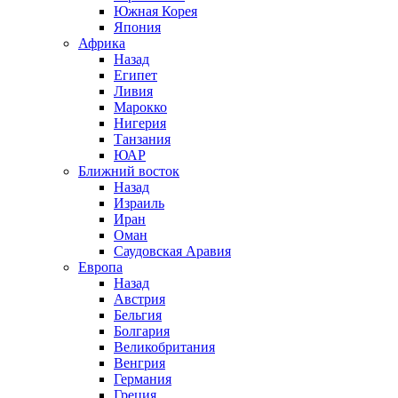
Южная Корея
Япония
Африка
Назад
Египет
Ливия
Марокко
Нигерия
Танзания
ЮАР
Ближний восток
Назад
Израиль
Иран
Оман
Саудовская Аравия
Европа
Назад
Австрия
Бельгия
Болгария
Великобритания
Венгрия
Германия
Греция