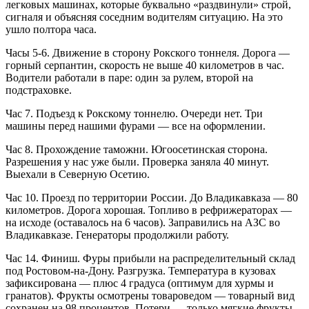
легковых машинах, которые буквально «раздвинули» строй,
сигналя и объясняя соседним водителям ситуацию. На это
ушло полтора часа.
Часы 5-6. Движение в сторону Рокского тоннеля. Дорога —
горный серпантин, скорость не выше 40 километров в час.
Водители работали в паре: один за рулем, второй на
подстраховке.
Час 7. Подъезд к Рокскому тоннелю. Очереди нет. Три
машины перед нашими фурами — все на оформлении.
Час 8. Прохождение таможни. Югоосетинская сторона.
Разрешения у нас уже были. Проверка заняла 40 минут.
Выехали в Северную Осетию.
Час 10. Проезд по территории России. До Владикавказа — 80
километров. Дорога хорошая. Топливо в рефрижераторах —
на исходе (оставалось на 6 часов). Заправились на АЗС во
Владикавказе. Генераторы продолжили работу.
Час 14. Финиш. Фуры прибыли на распределительный склад
под Ростовом-на-Дону. Разгрузка. Температура в кузовах
зафиксирована — плюс 4 градуса (оптимум для хурмы и
гранатов). Фрукты осмотрены товароведом — товарный вид
сохранен на 98 процентов. Потери — только мягкие фрукты,