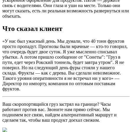
ускоренное оформление для продуктов. Пятое — держите
связь с водителями. Они глаза и уши на месте. Только они
могут сказать, есть ли реальная возможность развернуться или
объехать.
Что сказал клиент
«У нас был ужасный день. Мы думали, что 40 тонн фруктов
просто пропадут. Прогнозы были мрачные — кто-то говорил,
что очередь будет двое суток. Я уже мысленно списывал
убытки. А потом пришло сообщение от "Сонеты": "Груз в
пути, едет через Рокский тоннель, будет завтра утром". Я не
поверил. Но на следующий день фуры стояли у нашего
склада. Фрукты — как с дерева. Вы сделали невозможное.
Такого уровня оперативности я не встречал ни у кого» —
Директор по импорту, компания по оптовым поставкам
фруктов.
Ваш скоропортящийся груз застрял на границе? Часы
работают против вас. Звоните нам прямо сейчас. Мы
поднимем все связи, найдем альтернативный маршрут и
сделаем так, чтобы ваш продукт доехал свежим.