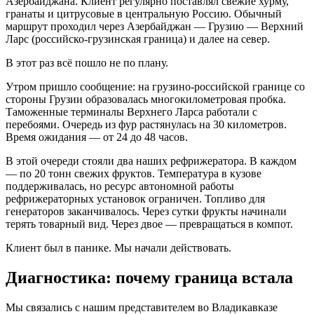
Азербайджана. Клиент регулярно поставлял свежие хурму,
гранаты и цитрусовые в центральную Россию. Обычный
маршрут проходил через Азербайджан — Грузию — Верхний
Ларс (российско-грузинская граница) и далее на север.
В этот раз всё пошло не по плану.
Утром пришло сообщение: на грузино-российской границе со
стороны Грузии образовалась многокилометровая пробка.
Таможенные терминалы Верхнего Ларса работали с
перебоями. Очередь из фур растянулась на 30 километров.
Время ожидания — от 24 до 48 часов.
В этой очереди стояли два наших рефрижератора. В каждом
— по 20 тонн свежих фруктов. Температура в кузове
поддерживалась, но ресурс автономной работы
рефрижераторных установок ограничен. Топливо для
генераторов заканчивалось. Через сутки фрукты начинали
терять товарный вид. Через двое — превращаться в компот.
Клиент был в панике. Мы начали действовать.
Диагностика: почему граница встала
Мы связались с нашим представителем во Владикавказе