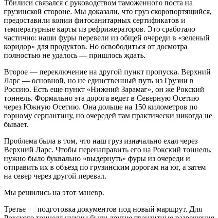
Тбилиси связался с руководством таможенного поста на
грузинской стороне. Мы доказали, что груз скоропортящийся,
предоставили копии фитосанитарных сертификатов и
температурные карты из рефрижераторов. Это сработало
частично: наши фуры перевели из общей очереди в «зеленый
коридор» для продуктов. Но освободиться от досмотра
полностью не удалось — пришлось ждать.
Второе — переключение на другой пункт пропуска. Верхний
Ларс — основной, но не единственный путь из Грузии в
Россию. Есть еще пункт «Нижний Зарамаг», он же Рокский
тоннель. Формально эта дорога ведет в Северную Осетию
через Южную Осетию. Она дольше на 150 километров по
горному серпантину, но очередей там практически никогда не
бывает.
Проблема была в том, что наш груз изначально ехал через
Верхний Ларс. Чтобы перенаправить его на Рокский тоннель,
нужно было буквально «выдернуть» фуры из очереди и
отправить их в объезд по грузинским дорогам на юг, а затем
на север через другой перевал.
Мы решились на этот маневр.
Третье — подготовка документов под новый маршрут. Для
Рокского тоннеля нужны были другие транзитные разрешения