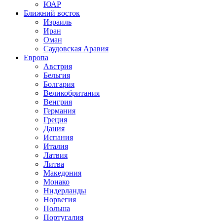
ЮАР
Ближний восток
Израиль
Иран
Оман
Саудовская Аравия
Европа
Австрия
Бельгия
Болгария
Великобритания
Венгрия
Германия
Греция
Дания
Испания
Италия
Латвия
Литва
Македония
Монако
Нидерланды
Норвегия
Польша
Португалия