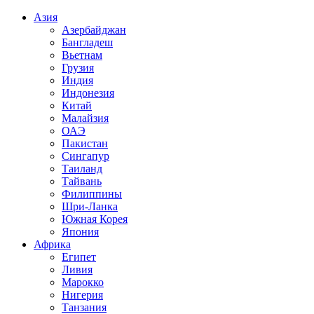
Азия
Азербайджан
Бангладеш
Вьетнам
Грузия
Индия
Индонезия
Китай
Малайзия
ОАЭ
Пакистан
Сингапур
Таиланд
Тайвань
Филиппины
Шри-Ланка
Южная Корея
Япония
Африка
Египет
Ливия
Марокко
Нигерия
Танзания