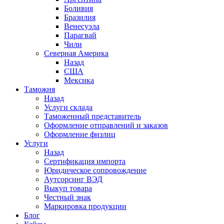
Боливия
Бразилия
Венесуэла
Парагвай
Чили
Северная Америка
Назад
США
Мексика
Таможня
Назад
Услуги склада
Таможенный представитель
Оформление отправлений и заказов
Оформление физлиц
Услуги
Назад
Сертификация импорта
Юридическое сопровождение
Аутсорсинг ВЭД
Выкуп товара
Честный знак
Маркировка продукции
Блог