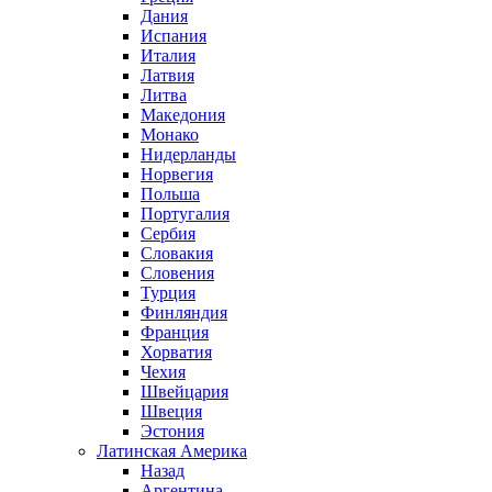
Дания
Испания
Италия
Латвия
Литва
Македония
Монако
Нидерланды
Норвегия
Польша
Португалия
Сербия
Словакия
Словения
Турция
Финляндия
Франция
Хорватия
Чехия
Швейцария
Швеция
Эстония
Латинская Америка
Назад
Аргентина