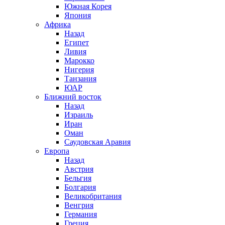
Южная Корея
Япония
Африка
Назад
Египет
Ливия
Марокко
Нигерия
Танзания
ЮАР
Ближний восток
Назад
Израиль
Иран
Оман
Саудовская Аравия
Европа
Назад
Австрия
Бельгия
Болгария
Великобритания
Венгрия
Германия
Греция