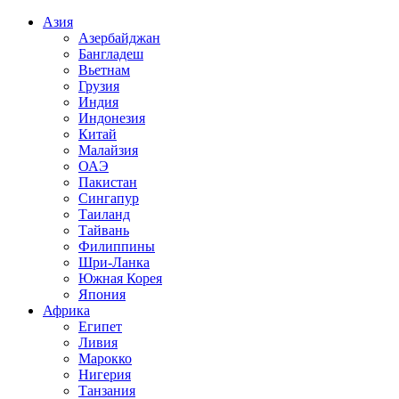
Азия
Азербайджан
Бангладеш
Вьетнам
Грузия
Индия
Индонезия
Китай
Малайзия
ОАЭ
Пакистан
Сингапур
Таиланд
Тайвань
Филиппины
Шри-Ланка
Южная Корея
Япония
Африка
Египет
Ливия
Марокко
Нигерия
Танзания