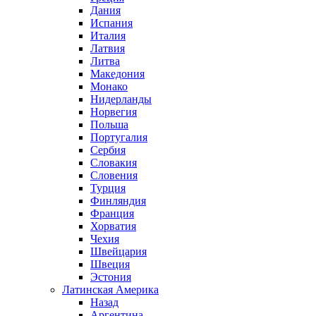
Дания
Испания
Италия
Латвия
Литва
Македония
Монако
Нидерланды
Норвегия
Польша
Португалия
Сербия
Словакия
Словения
Турция
Финляндия
Франция
Хорватия
Чехия
Швейцария
Швеция
Эстония
Латинская Америка
Назад
Аргентина