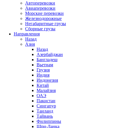
Автоперевозки
Авиаперевозки
Морские перевозки
Железнодорожные
Негабаритные грузы
Сборные грузы
Направления
Назад
Азия
Назад
Азербайджан
Бангладеш
Вьетнам
Грузия
Индия
Индонезия
Китай
Малайзия
ОАЭ
Пакистан
Сингапур
Таиланд
Тайвань
Филиппины
Шри-Ланка