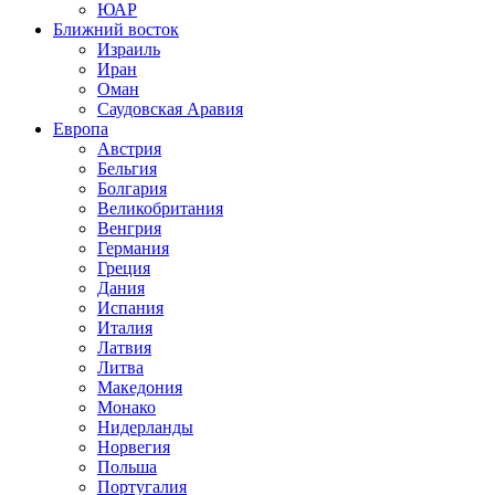
ЮАР
Ближний восток
Израиль
Иран
Оман
Саудовская Аравия
Европа
Австрия
Бельгия
Болгария
Великобритания
Венгрия
Германия
Греция
Дания
Испания
Италия
Латвия
Литва
Македония
Монако
Нидерланды
Норвегия
Польша
Португалия