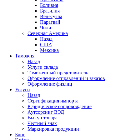
Боливия
Бразилия
Венесуэла
Парагвай
Чили
Северная Америка
Назад
США
Мексика
Таможня
Назад
Услуги склада
Таможенный представитель
Оформление отправлений и заказов
Оформление физлиц
Услуги
Назад
Сертификация импорта
Юридическое сопровождение
Аутсорсинг ВЭД
Выкуп товара
Честный знак
Маркировка продукции
Блог