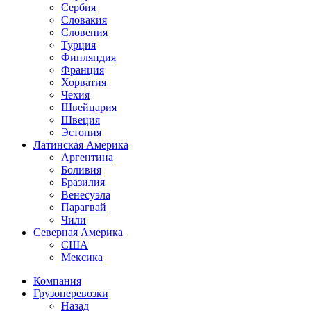
Сербия
Словакия
Словения
Турция
Финляндия
Франция
Хорватия
Чехия
Швейцария
Швеция
Эстония
Латинская Америка
Аргентина
Боливия
Бразилия
Венесуэла
Парагвай
Чили
Северная Америка
США
Мексика
Компания
Грузоперевозки
Назад